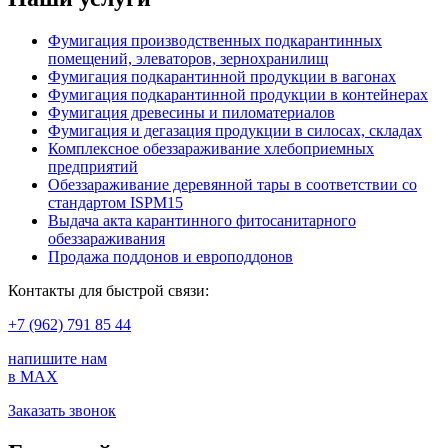
Фумигация производственных подкарантинных
помещений, элеваторов, зернохранилищ
Фумигация подкарантинной продукции в вагонах
Фумигация подкарантинной продукции в контейнерах
Фумигация древесины и пиломатериалов
Фумигация и дегазация продукции в силосах, складах
Комплексное обеззараживание хлебоприемных
предприятий
Обеззараживание деревянной тары в соответствии со
стандартом ISPM15
Выдача акта карантинного фитосанитарного
обеззараживания
Продажа поддонов и европоддонов
Контакты для быстрой связи:
+7 (962) 791 85 44
напишите нам
в MAX
Заказать звонок