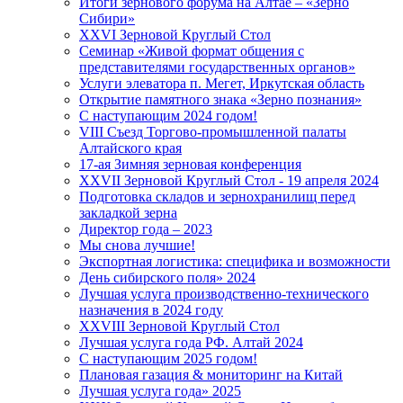
Итоги зернового форума на Алтае – «Зерно
Сибири»
XXVI Зерновой Круглый Стол
Семинар «Живой формат общения с
представителями государственных органов»
Услуги элеватора п. Мегет, Иркутская область
Открытие памятного знака «Зерно познания»
С наступающим 2024 годом!
VIII Съезд Торгово-промышленной палаты
Алтайского края
17-ая Зимняя зерновая конференция
XXVII Зерновой Круглый Стол - 19 апреля 2024
Подготовка складов и зернохранилищ перед
закладкой зерна
Директор года – 2023
Мы снова лучшие!
Экспортная логистика: специфика и возможности
День сибирского поля» 2024
Лучшая услуга производственно-технического
назначения в 2024 году
XXVIII Зерновой Круглый Стол
Лучшая услуга года РФ. Алтай 2024
С наступающим 2025 годом!
Плановая газация & мониторинг на Китай
Лучшая услуга года» 2025