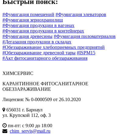
Быстрый поиск:
#Фумигация помещений
#Фумигация элеваторов
#Фумигация зернохранилищ
#Фумигация продукции в вагонах
#Фумигация продукции в контейнерах
#Фумигация древесины
#Фумигация пиломатериалов
#Дегазация продукции в складах
#Обеззараживание хлебоприемных предприятий
#Обеззараживание древесной тары
#ISPM15
#Акт фитосанитарного обеззараживания
ХИМ
СЕРВИС
КАРАНТИННОЕ ФИТОСАНИТАРНОЕ
ОБЕЗЗАРАЖИВАНИЕ
Лицензия: № 0-0000509 от 26.10.2020
656031 г. Барнаул
ул. Крупской 112, оф. 3
пн-пт: с 9:00 до 18:00
chim_servis@mail.ru