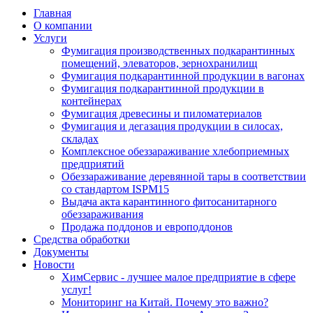
Главная
О компании
Услуги
Фумигация производственных подкарантинных
помещений, элеваторов, зернохранилищ
Фумигация подкарантинной продукции в вагонах
Фумигация подкарантинной продукции в
контейнерах
Фумигация древесины и пиломатериалов
Фумигация и дегазация продукции в силосах,
складах
Комплексное обеззараживание хлебоприемных
предприятий
Обеззараживание деревянной тары в соответствии
со стандартом ISPM15
Выдача акта карантинного фитосанитарного
обеззараживания
Продажа поддонов и европоддонов
Средства обработки
Документы
Новости
ХимСервис - лучшее малое предприятие в сфере
услуг!
Мониторинг на Китай. Почему это важно?