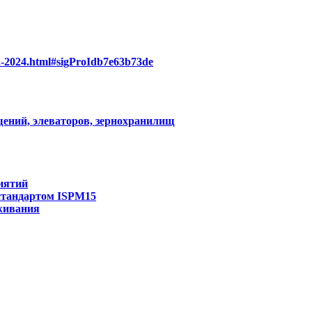
lya-2024.html#sigProIdb7e63b73de
ений, элеваторов, зернохранилищ
иятий
 стандартом ISPM15
живания