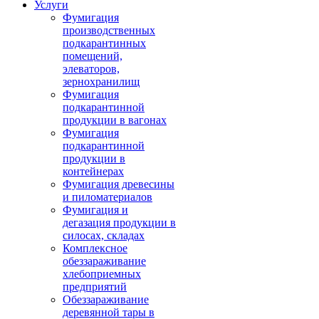
Услуги
Фумигация
производственных
подкарантинных
помещений,
элеваторов,
зернохранилищ
Фумигация
подкарантинной
продукции в вагонах
Фумигация
подкарантинной
продукции в
контейнерах
Фумигация древесины
и пиломатериалов
Фумигация и
дегазация продукции в
силосах, складах
Комплексное
обеззараживание
хлебоприемных
предприятий
Обеззараживание
деревянной тары в