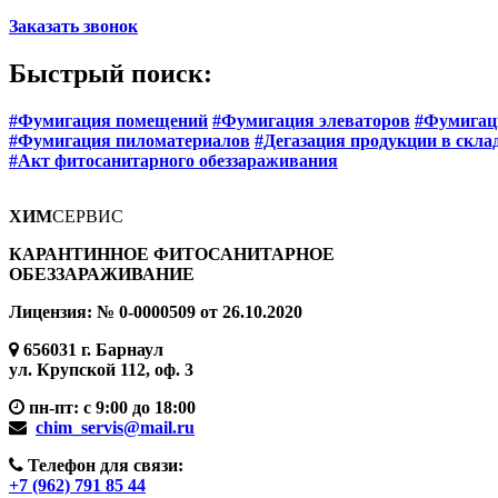
Заказать звонок
Быстрый поиск:
#Фумигация помещений
#Фумигация элеваторов
#Фумигац
#Фумигация пиломатериалов
#Дегазация продукции в скла
#Акт фитосанитарного обеззараживания
ХИМ
СЕРВИС
КАРАНТИННОЕ ФИТОСАНИТАРНОЕ
ОБЕЗЗАРАЖИВАНИЕ
Лицензия: № 0-0000509 от 26.10.2020
656031 г. Барнаул
ул. Крупской 112, оф. 3
пн-пт: с 9:00 до 18:00
chim_servis@mail.ru
Телефон для связи:
+7 (962) 791 85 44