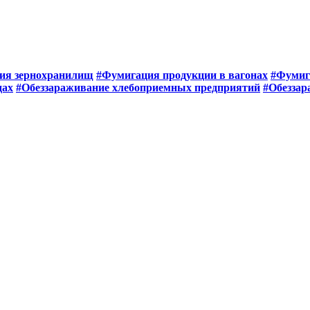
ия зернохранилищ
#Фумигация продукции в вагонах
#Фумиг
дах
#Обеззараживание хлебоприемных предприятий
#Обеззар