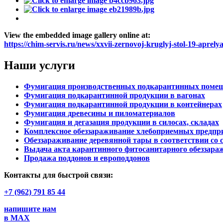
View the embedded image gallery online at:
https://chim-servis.ru/news/xxvii-zernovoj-kruglyj-stol-19-apre
Наши услуги
Фумигация производственных подкарантинных помещ
Фумигация подкарантинной продукции в вагонах
Фумигация подкарантинной продукции в контейнерах
Фумигация древесины и пиломатериалов
Фумигация и дегазация продукции в силосах, складах
Комплексное обеззараживание хлебоприемных предпр
Обеззараживание деревянной тары в соответствии со
Выдача акта карантинного фитосанитарного обеззара
Продажа поддонов и европоддонов
Контакты для быстрой связи:
+7 (962) 791 85 44
напишите нам
в MAX