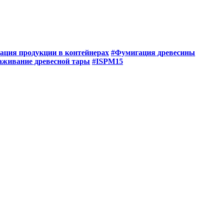
ация продукции в контейнерах
#Фумигация древесины
аживание древесной тары
#ISPM15